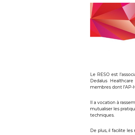
a
t
e
u
r
s
O
R
B
I
S
Le RESO est l’associ
F
Dedalus Healthcare 
r
membres dont l’AP-H
a
n
Il a vocation à rassem
c
mutualiser les pratiq
e
techniques.
De plus, il facilite 