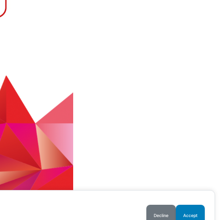
ns Légales
Politique de confidentialité
CGV
Contact
Decline
Accept