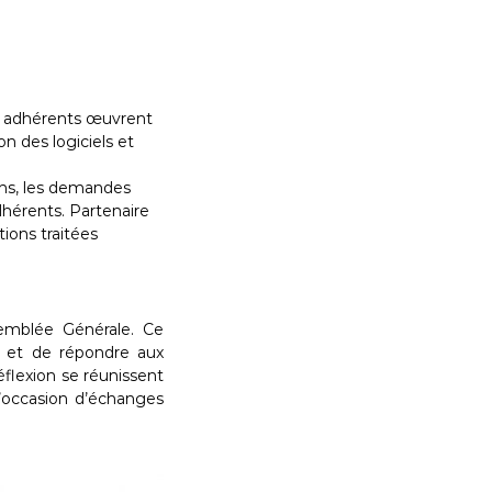
les adhérents œuvrent
n des logiciels et
ons, les demandes
dhérents. Partenaire
ions traitées
emblée Générale. Ce
S et de répondre aux
éflexion se réunissent
l’occasion d’échanges