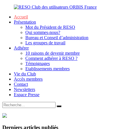
Aller
au
Accueil
contenu
Présentation
RESO
Mot du Président de RESO
Qui sommes-nous?
Club
Bureau et Conseil d’administration
Les groupes de travail
des
Adhérer
10 raisons de devenir membre
utilisateurs
Comment adhérer à RESO ?
Témoignages
ORBIS
Etablissements membres
Vie du Club
France
Accès membres
Contact
Newsletters
Espace Presse
Rechercher
Rechercher
:
Derniers articles publiés