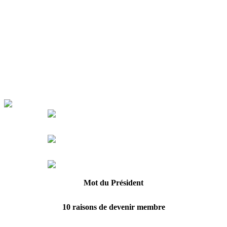
Retour sur l’unification ORBIS 8.4 ou 8.5 ?
HIT – Paris Healthcare Week 29, 30, 31 Mars
Les débuts du GT GHT
Mot du Président
10 raisons de devenir membre