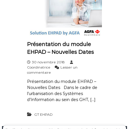
d
u
p
a
r
c
o
u
r
Présentation du module
s
EHPAD – Nouvelles Dates
d
e
30 novembre 2018
l
Coordinatrice
Laisser un
a
s
commentaire
p
u
e
Présentation du module EHPAD –
r
r
Nouvelles Dates Dans le cadre de
P
s
r
l’urbanisation des Systèmes
o
é
d’Information au sein des GHT, […]
n
s
n
e
e
n
GT EHPAD
a
t
c
a
c