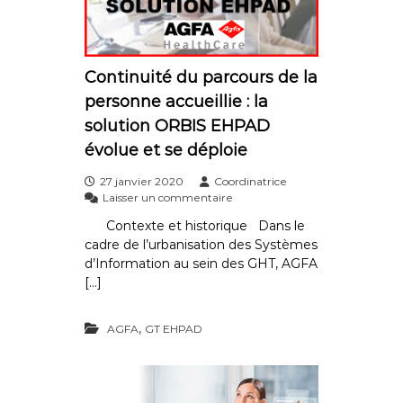
a
t
e
Continuité du parcours de la
u
personne accueillie : la
r
solution ORBIS EHPAD
s
O
évolue et se déploie
R
27 janvier 2020
Coordinatrice
B
s
Laisser un commentaire
I
u
Contexte et historique Dans le
r
S
cadre de l’urbanisation des Systèmes
C
F
o
d’Information au sein des GHT, AGFA
r
n
[…]
t
a
i
n
n
,
AGFA
GT EHPAD
c
u
i
e
t
é