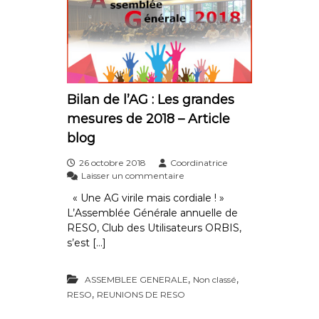
a
s
l
d
t
’
h
A
C
v
a
r
r
i
e
l
Bilan de l’AG : Les grandes
:
mesures de 2018 – Article
8
.
blog
4
.
26 octobre 2018
Coordinatrice
3
s
Laisser un commentaire
2
u
–
« Une AG virile mais cordiale ! »
r
l
L’Assemblée Générale annuelle de
B
e
i
RESO, Club des Utilisateurs ORBIS,
g
l
s’est […]
r
a
o
n
u
d
,
,
ASSEMBLEE GENERALE
Non classé
p
e
,
RESO
REUNIONS DE RESO
e
l
s
’