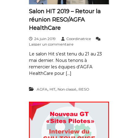
a
Salon HIT 2019 – Retour la
t
réunion RESO/AGFA
e
HealthCare
u
r
24 juin 2019
Coordinatrice
s
s
Laisser un commentaire
u
O
Le salon Hit s’est tenu du 21 au 23
r
R
mai dernier. Nous tenons à
S
B
a
remercier les équipes d’AGFA
l
I
HealthCare pour […]
o
S
n
F
H
,
,
,
AGFA
HIT
Non classé
RESO
I
r
T
a
2
n
0
1
c
9
e
–
R