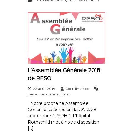
Non classé
RESO
TRUCS&ASTUCES
o
e
8
u
s
–
s
f
A
e
o
r
n
t
c
i
t
c
i
l
o
e
n
b
n
l
a
o
l
g
L’Assemblée Générale 2018
i
de RESO
t
é
22 août 2018
Coordinatrice
s
s
Laisser un commentaire
s
u
u
Notre prochaine Assemblée
r
r
Générale se déroulera les 27 & 28
L
D
’
septembre à l’APHP. L’hôpital
e
A
p
Rothschild met à notre disposition
s
r
[…]
s
o