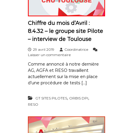
e
t
o
u
r
Chiffre du mois d’Avril :
l
8.4.32 – le groupe site Pilote
a
r
– interview de Toulouse
é
u
29 avril 2019
Coordinatrice
n
s
Laisser un commentaire
i
u
Comme annoncé à notre dernière
o
r
n
AG, AGFA et RESO travaillent
C
R
h
actuellement sur la mise en place
E
i
d’une procédure de tests […]
S
f
O
f
/
r
,
,
GT SITES PILOTES
ORBIS DPI
A
e
RESO
G
d
F
u
A
m
H
o
e
i