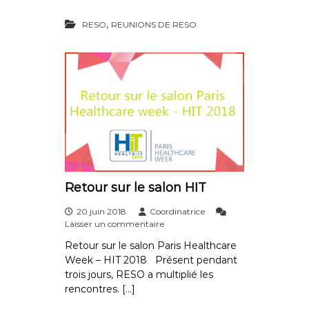
e
j
m
,
RESO
REUNIONS DE RESO
b
l
é
e
G
é
n
é
r
a
l
e
2
Retour sur le salon HIT
0
1
20 juin 2018
Coordinatrice
8
s
Laisser un commentaire
d
u
e
Retour sur le salon Paris Healthcare
r
R
Week – HIT 2018 Présent pendant
R
E
e
trois jours, RESO a multiplié les
S
t
rencontres. […]
O
o